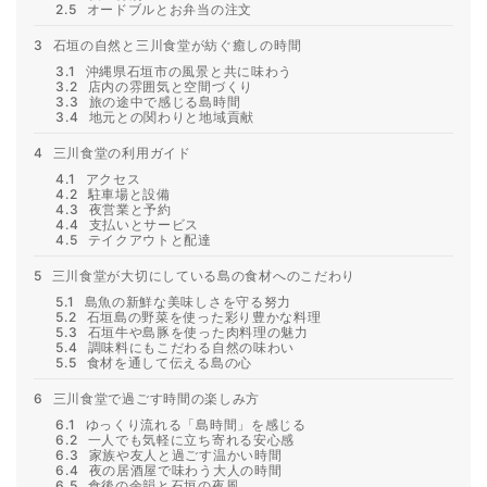
2.5
オードブルとお弁当の注文
3
石垣の自然と三川食堂が紡ぐ癒しの時間
3.1
沖縄県石垣市の風景と共に味わう
3.2
店内の雰囲気と空間づくり
3.3
旅の途中で感じる島時間
3.4
地元との関わりと地域貢献
4
三川食堂の利用ガイド
4.1
アクセス
4.2
駐車場と設備
4.3
夜営業と予約
4.4
支払いとサービス
4.5
テイクアウトと配達
5
三川食堂が大切にしている島の食材へのこだわり
5.1
島魚の新鮮な美味しさを守る努力
5.2
石垣島の野菜を使った彩り豊かな料理
5.3
石垣牛や島豚を使った肉料理の魅力
5.4
調味料にもこだわる自然の味わい
5.5
食材を通して伝える島の心
6
三川食堂で過ごす時間の楽しみ方
6.1
ゆっくり流れる「島時間」を感じる
6.2
一人でも気軽に立ち寄れる安心感
6.3
家族や友人と過ごす温かい時間
6.4
夜の居酒屋で味わう大人の時間
6.5
食後の余韻と石垣の夜風