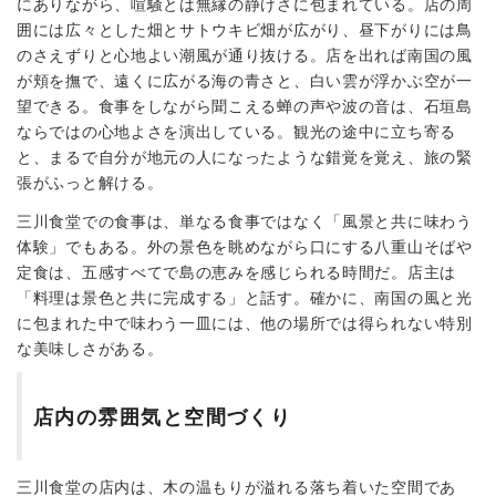
にありながら、喧騒とは無縁の静けさに包まれている。店の周
囲には広々とした畑とサトウキビ畑が広がり、昼下がりには鳥
のさえずりと心地よい潮風が通り抜ける。店を出れば南国の風
が頬を撫で、遠くに広がる海の青さと、白い雲が浮かぶ空が一
望できる。食事をしながら聞こえる蝉の声や波の音は、石垣島
ならではの心地よさを演出している。観光の途中に立ち寄る
と、まるで自分が地元の人になったような錯覚を覚え、旅の緊
張がふっと解ける。
三川食堂での食事は、単なる食事ではなく「風景と共に味わう
体験」でもある。外の景色を眺めながら口にする八重山そばや
定食は、五感すべてで島の恵みを感じられる時間だ。店主は
「料理は景色と共に完成する」と話す。確かに、南国の風と光
に包まれた中で味わう一皿には、他の場所では得られない特別
な美味しさがある。
店内の雰囲気と空間づくり
三川食堂の店内は、木の温もりが溢れる落ち着いた空間であ