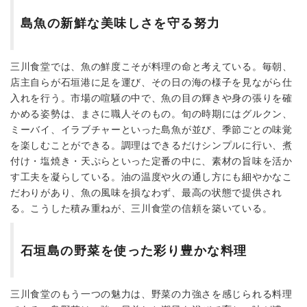
島魚の新鮮な美味しさを守る努力
三川食堂では、魚の鮮度こそが料理の命と考えている。毎朝、
店主自らが石垣港に足を運び、その日の海の様子を見ながら仕
入れを行う。市場の喧騒の中で、魚の目の輝きや身の張りを確
かめる姿勢は、まさに職人そのもの。旬の時期にはグルクン、
ミーバイ、イラブチャーといった島魚が並び、季節ごとの味覚
を楽しむことができる。調理はできるだけシンプルに行い、煮
付け・塩焼き・天ぷらといった定番の中に、素材の旨味を活か
す工夫を凝らしている。油の温度や火の通し方にも細やかなこ
だわりがあり、魚の風味を損なわず、最高の状態で提供され
る。こうした積み重ねが、三川食堂の信頼を築いている。
石垣島の野菜を使った彩り豊かな料理
三川食堂のもう一つの魅力は、野菜の力強さを感じられる料理