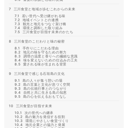
7
三川食堂と地域が歩むこれからの未来
7.1
若い世代へ受け継がれる味
7.2
地域イベントとの連携
7.3
観光と地元をつなぐ架け橋
7.4
環境と調和した取り組み
7.5
三川食堂が目指す未来のかたち
8
三川食堂のこだわりと味の秘密
8.1
手作りにこだわる理由
8.2
地元の味を守るための努力
8.3
調理の温度と香りへの繊細な意識
8.4
味を変えないための仕込みの工夫
8.5
愛される味が生まれる背景
9
三川食堂で感じる石垣島の文化
9.1
島の人々が集う憩いの場
9.2
島の言葉と文化が息づく空間
9.3
島の伝統行事とのつながり
9.4
自然と共に生きる島の知恵
9.5
島の心を伝えるおもてなし
10
三川食堂が目指す未来
10.1
次の世代への継承
10.2
島の魅力を発信する役割
10.3
環境にやさしい食堂づくり
10.4
地元企業との協力と発展