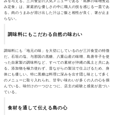
みを与える。三川食堂の人気メニューである「島豚の味噌煮込
み定食」は、家庭的な優しさの中に職人の技を感じる一皿であ
る。肉のうまみが溶け出した汁はご飯と相性が良く、箸が止ま
らない。
調味料にもこだわる自然の味わい
調味料にも「地元の味」を大切にしているのが三川食堂の特徴
だ。石垣の塩、与那国の黒糖、八重山産の味噌、島唐辛子を使
った自家製の調味料など、すべての素材が沖縄の風土と共にあ
る。添加物を極力使わず、昔ながらの製法で仕上げるため、身
体にも優しい。特に黒糖は料理に深みを出す隠し味として多く
のメニューに取り入れられ、甘辛い味わいが多くの人の心を掴
んでいる。味付けの一つひとつに、店主の経験と感覚が息づい
ている。
食材を通して伝える島の心