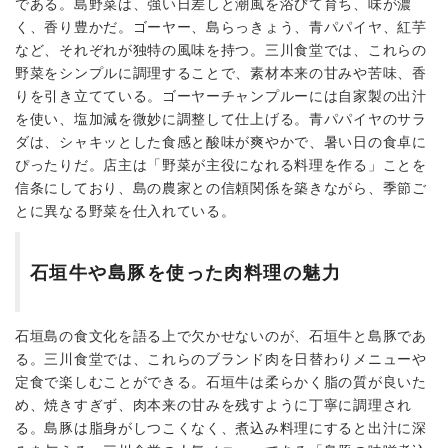
である。島野菜は、強い日差しと潮風を浴びて育ち、味が濃
く、香り豊かだ。ゴーヤー、島らっきょう、青パパイヤ、紅芋
など、それぞれが独特の風味を持つ。三川食堂では、これらの
野菜をシンプルに調理することで、素材本来の甘みや苦味、香
りを引き立てている。ゴーヤーチャンプルーには自家製の出汁
を使い、塩加減を微妙に調整して仕上げる。青パパイヤのサラ
ダは、シャキッとした食感と酸味が爽やかで、暑い日の食卓に
ぴったりだ。店主は「野菜が主役になれる料理を作る」ことを
信条にしており、島の農家との信頼関係を築きながら、季節ご
とに異なる野菜を仕入れている。
石垣牛や島豚を使った肉料理の魅力
石垣島の食文化を語る上で欠かせないのが、石垣牛と島豚であ
る。三川食堂では、これらのブランド肉を日替わりメニューや
定食で楽しむことができる。石垣牛は柔らかく脂の質が良いた
め、焼きすぎず、肉本来の甘みを残すように丁寧に調理され
る。島豚は脂身がしつこくなく、煮込み料理にすると出汁に深