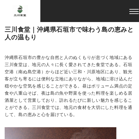
Home
三川食堂｜沖縄県石垣市で味わう島の恵みと人の温もり
ブログ
2025-11-29
三川食堂｜沖縄県石垣市で味わう島の恵みと
人の温もり
沖縄県石垣市の豊かな自然と人のぬくもりが息づく地域にある
三川食堂は、地元の人々に長く愛されてきた食堂である。石垣
空港（南ぬ島空港）からほど近い三和・川原地区にあり、観光
客が立ち寄るには便利な立地にありながら、地域に溶け込んだ
穏やかな空気を感じることができる。昼はボリューム満点の定
食や八重山そば、夜は島の魚や野菜を使った料理を楽しめる居
酒屋として営業しており、訪れるたびに新しい魅力を感じるこ
とができる。三川食堂では、地元の食材を大切にした料理を通
して、島の恵みと心を届けている。