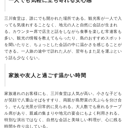
一人でも気軽に立ち寄れる安心感
三川食堂は、誰にでも開かれた場所である。観光客が一人で入
っても気後れすることなく、地元の人と自然に会話が生まれ
る。カウンター席で店主と話をしながら食事を楽しむ常連客も
多い。観光の情報を教えてもらったり、島のおすすめスポット
を聞いたりと、ちょっとした会話の中に温かさを感じることが
できる。一人旅の途中で訪れた人が、翌年もまた足を運ぶとい
う話も少なくない。
家族や友人と過ごす温かい時間
家族連れのお客様にも、三川食堂は人気が高い。小さな子ども
が笑顔で八重山そばをすすり、両親が島野菜の天ぷらを分け合
う。そんな光景が日常的に見られる。大人数でも座れるテーブ
ル席があり、親戚の集まりや地元の宴会にもよく利用される。
特別な演出ではなく、自然な会話と美味しい料理が、心に残る
時間を作り出している。