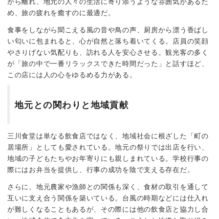
から離れ、地元の人々の生活に寄り添うような雰囲気があるた
め、旅の疲れを癒すのに最適だ。
食事をしながら聞こえる風の音や鳥の声、厨房から漂う香ばし
い匂いに包まれると、心が自然と落ち着いてくる。店員の笑顔
やさりげない気配りも、訪れる人を安心させる。観光客の多く
が「旅の中で一番リラックスできた時間だった」と話すほど、
この店には人の心をゆるめる力がある。
地元との関わりと地域貢献
三川食堂は単なる飲食店ではなく、地域社会に根ざした「町の
居場所」としても愛されている。地元の祭りでは出店を行い、
地域の子どもたちやお年寄りにも親しまれている。学校行事の
際にはお弁当を提供し、行事の成功を陰で支える存在だ。
さらに、地元農家や漁師との関係も深く、食材の取引を通して
互いに支え合う関係を築いている。台風の時期などには仕入れ
が難しくなることもあるが、その際には他の飲食店と協力し合