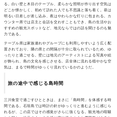
る。白い壁と木目のテーブル、柔らかな照明が作り出す空気は
どこか懐かしく、初めて訪れた人でも不思議と落ち着く。昼は
明るい日差しが差し込み、夜はやわらかな灯りに包まれる。カ
ウンター席では店主と会話を交わすこともでき、島の生活やお
すすめの観光スポットなど、地元ならではの話を聞けるのも魅
力である。
テーブル席は家族連れやグループにも利用しやすいよう広く配
置されており、隣の席との間隔が十分に取られているため、ゆ
ったりと過ごせる。壁には地元のアーティストによる写真や絵
が飾られ、島の文化を感じさせる。店全体に流れる穏やかな空
気は、まるで時間がゆっくり流れているかのようだ。
旅の途中で感じる島時間
三川食堂で過ごすひとときは、まさに「島時間」を体感する時
間である。石垣島では時計の針がゆっくりと進むように感じら
れるが、この店ではその感覚がさらに強くなる。観光地の喧騒